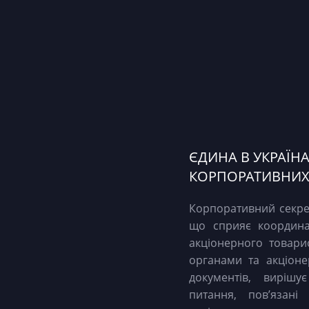
ЄДИНА В УКРАЇН
КОРПОРАТИВНИХ 
Корпоративний секр
що сприяє координац
акціонерного товари
органами та акціоне
документів, вирішу
питання, пов’язан