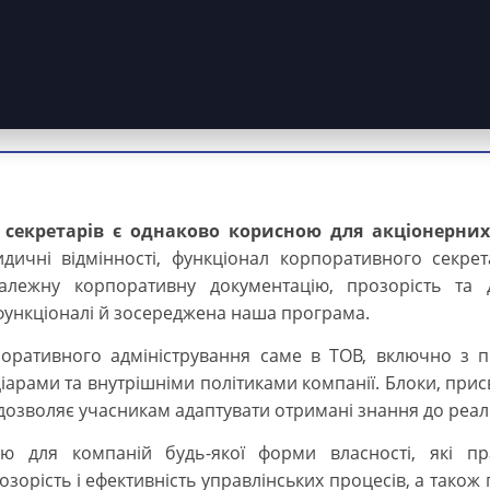
 секретарів є однаково корисною для акціонерних
ичні відмінності, функціонал корпоративного секре
належну корпоративну документацію, прозорість та
функціоналі й зосереджена наша програма.
оративного адміністрування саме в ТОВ, включно з п
арами та внутрішніми політиками компанії. Блоки, прис
 дозволяє учасникам адаптувати отримані знання до реалі
ю для компаній будь-якої форми власності, які пр
орість і ефективність управлінських процесів, а також 