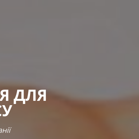
Я ДЛЯ
СУ
нії