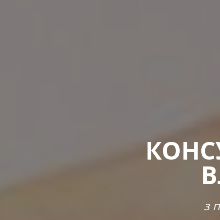
КОНС
В
з 